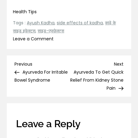
Health Tips
Tags :
Ayush Kadha
,
side effects of kadha
,
काढ़े के
साइड इफ़ेक्टस
,
साइड-एफफ़ेक्ट्स
on
Leave a Comment
काढ़े
के
साइड
Post
Previous
Next
Previous
Next
इफ़ेक्टस
Post
Post
Ayurveda For Irritable
Ayurveda To Get Quick
navigation
के
Bowel Syndrome
Relief From Kidney Stone
बारे
Pain
में
जान
लें!
Leave a Reply