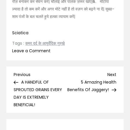
रोज़ बनाकर कर सेवन करें| चौलाई और पालक ज़रूर खाएं|
6.
मोटापा
ज़्यादा है तो कम करें और अगर मोटे नहीं है तो वज़न को बढ़ने ना दें| सुबह-
शाम पंजों के बल चलते हुये हल्का व्यायाम करें|
Sciatica
Tags :
कमर दर्द के आयुर्वेदिक नुस्खे
on
Leave a Comment
कमर
दर्द
के
Post
Previous
Next
Previous
Next
आयुर्वेदिक
Post
Post
A HANDFUL OF
5 Amazing Health
navigation
नुस्खे
SPROUTED GRAINS EVERY
Benefits Of Jaggery!
व
DAY IS EXTREMELY
बचाव!
BENEFICIAL!