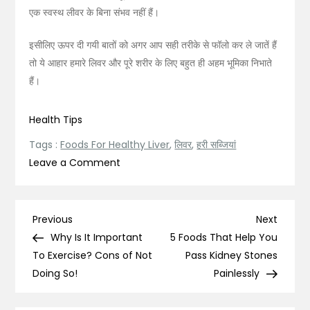
एक स्वस्थ लीवर के बिना संभव नहीं हैं।
इसीलिए ऊपर दी गयी बातों को अगर आप सही तरीके से फॉलो कर ले जातें हैं
तो ये आहार हमारे लिवर और पूरे शरीर के लिए बहुत ही अहम भूमिका निभाते
हैं।
Health Tips
Tags :
Foods For Healthy Liver
,
लिवर
,
हरी सब्जियां
on
Leave a Comment
लिवर
के
लिए
Post
Previous
Next
Previous
Next
गोल्ड
Post
Post
Why Is It Important
5 Foods That Help You
navigation
हैं
To Exercise? Cons of Not
Pass Kidney Stones
यें
Doing So!
Painlessly
आहार
–